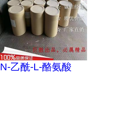
N-乙酰-L-酪氨酸